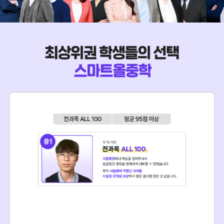
- 전화, 문자를 통한 제품 및 서비스 안내
- (우편번호 : 10881) 경기도 파주시 문발로77(문발동) 웅진씽크빅
- 무료체험 기기 배송 및 회수
물류센터
- 정회원 전환시 체험기간 받은 보상 부여
- 중복신청 방지
3)
만약 회사가 지정한 택배사를 통해 체험패키지를 반납하지 않은 경
우 고객이 택배비를 부담 해야 합니다. 이 경우 회사의 고객센터
나.
항목 : 학부모 성명, 연락처, 자녀 학년
(☎1577-1500)에 반납 일시, 해당 택배사명, 송장번호 등을 고지
해야 합니다.
다.
보유 및 이용기간 :
상담 신청일로부터 1년 또는 무료체험 종료일로
부터 1년 (기타 관련 법령 및 개인정보처리방침에 따름)
4)
체험 패키지 반납에 관한 기타사항 등은 고객센터에 문의하면 자세
히 안내 받을 수 있습니다(☎1577-1500).
라.
거부권 및 불이익 : 동의를 거부할 권리가 있으나, 동의를 거부하실
경우 무료 체험 및 학습 서비스 신청이 불가합니다.
5)
체험 패키지 구성품의 분실 혹은 누락, 파손된 경우 구성품의 정가
금액으로 고객에게 청구가 될 수 있습니다(패키지 일체 정가:
536,000원 / 북패드(충전기 포함) 448,000원 + 키보드 거치대
66,000원 + 전자펜 22,000원).
-
무료체험 기간동안 제공받은 체험패키지의 파손 또는 하자가 발생
한 경우 즉시 고객센터에 해당 내용 통보 후 위 표의 처리 기준에
따라 배상해야 합니다.
-
아래의 경우 패키지 일체 정가금액(536,000원)을 고객에게 청구
할 수 있습니다.
(1)
변경된 고객 정보(주소, 연락처 등)나 수거지정보를 회사 혹은
고객센터로 고지하지 않아, 체험 패키지를 임의로 방치∙분실한
경우
(2)
무료체험 종료 후 3개월 이상, 고객과의 유•무선상 연락이 되지
않아 제공받은 체험 패키지를 회수하지 못할 경우