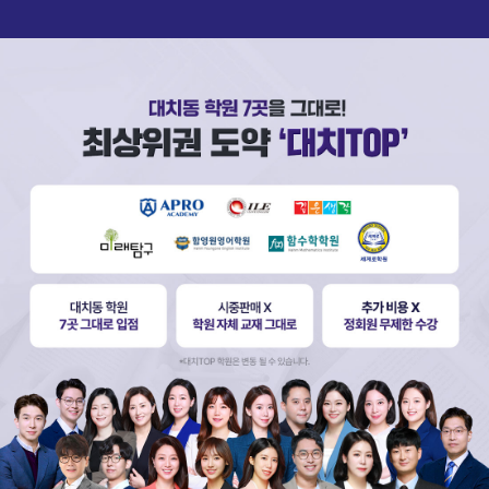
(필수)
(필수)
1)
주식회사 웅진씽크빅(이하, ‘회사’)의 웅진스마트올 무료체험패키지
(이하 "체험 패키지")는 1) 삼성패드, 2) 키보드 거치대, 3) 전자펜,
4) 충전기(USB연결선 포함)로 구성되어 있습니다.
스마트올중학 서비스 제공을 위하여 아래와 같이 본인의 개인정보를 수
집·이용하는 것에 동의 합니다.
2)
본 무료체험이 종료되면, 고객은 체험 패키지를 받았던 배송박스에
다시 포장하여 즉시 회사가 지정한 택배사(착불)를 통해 아래의 주
가.
목적
소로 반납해야 하며, 자세한 반납절차 및 내용은 회사 고객센터
- 제품/서비스 무료체험 신청, 안내 및 상담
(☎1577-1500)를 통해 안내받을 수 있습니다.