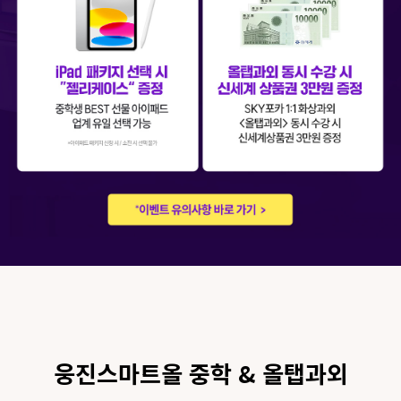
웅진스마트올 중학 & 올탭과외