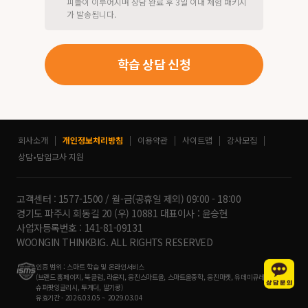
피콜이 이루어지며 상담 완료 후 3일 이내 체험 패키지
가 발송됩니다.
학습 상담 신청
회사소개
개인정보처리방침
이용약관
사이트맵
강사모집
상담•담임교사 지원
고객센터 : 1577-1500 / 월-금(공휴일 제외) 09:00 - 18:00
경기도 파주시 회동길 20 (우) 10881 대표이사 : 윤승현
사업자등록번호 : 141-81-09131
WOONGIN THINKBIG. ALL RIGHTS RESERVED
인증 범위 : 스마트 학습 및 온라인서비스
(브랜드 홈페이지, 북클럽, 라운지, 웅진스마트올, 스마트올중학, 웅진마켓, 유데미큐레이션,
슈퍼팟잉글리시, 투게더, 딸기콩)
유효기간 - 2026.03.05 ~ 2029.03.04