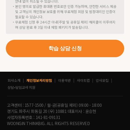
안내 없이 취소될 수 있습니다).
경우 무료 체험 및 학습 서비스 신청이 불가합니다.
5)
체험 패키지 구성품의 분실 혹은 누락, 파손된 경우 구성품의 정가
・
본인 명의로 발급한 휴대폰 번호로만 인증 가능하며, 안전한 서비스 제공
금액으로 고객에게 청구가 될 수 있습니다(패키지 일체 정가:
및 고객님의 개인정보 보호를 위해 무료체험 회원 및 법정대리인 인증이
536,000원 / 북패드(충전기 포함) 448,000원 + 키보드 거치대
필요할 수 있습니다.
66,000원 + 전자펜 22,000원).
・
무료체험 신청 후 24시간 이내(주말 및 공휴일 제외) 해피콜이 이루어지
-
무료체험 기간동안 제공받은 체험패키지의 파손 또는 하자가 발생
며 상담 완료 후 3일 이내 체험 패키지가 발송됩니다.
한 경우 즉시 고객센터에 해당 내용 통보 후 위 표의 처리 기준에
따라 배상해야 합니다.
-
아래의 경우 패키지 일체 정가금액(536,000원)을 고객에게 청구
할 수 있습니다.
학습 상담 신청
(1)
변경된 고객 정보(주소, 연락처 등)나 수거지정보를 회사 혹은
고객센터로 고지하지 않아, 체험 패키지를 임의로 방치∙분실한
경우
(2)
무료체험 종료 후 3개월 이상, 고객과의 유•무선상 연락이 되지
않아 제공받은 체험 패키지를 회수하지 못할 경우
6)
무료체험 학습을 위해 제공된 체험 패키지는 회사의 소중한 자산으
회사소개
개인정보처리방침
이용약관
사이트맵
강사모집
로 회사의 거듭된 반납요청에도 반납이 장기적(3개월 이상)으로 지
상담•담임교사 지원
연되거나 반납하지 않을 경우 관련 법에 의거하여 법적 처벌을 받으
실 수 있습니다.
고객센터 : 1577-1500 / 월-금(공휴일 제외) 09:00 - 18:00
경기도 파주시 회동길 20 (우) 10881 대표이사 : 윤승현
사업자등록번호 : 141-81-09131
WOONGIN THINKBIG. ALL RIGHTS RESERVED