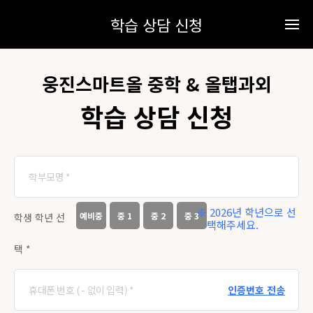
학습 상담 신청
웅진스마트올 중학 & 올탭과외
학습 상담 신청
※ 2026년 학년으로 선
예비중
중 1
중 2
중 3
학생 학년 선
택해주세요.
택 *
인증번호 전송