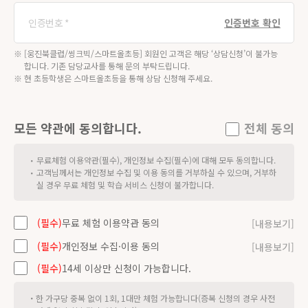
인증번호 확인
※ [웅진북클럽/씽크빅/스마트올초등] 회원인 고객은 해당 ‘상담신청’이 불가능
(필수)
합니다. 기존 담당교사를 통해 문의 부탁드립니다.
※ 현 초등학생은 스마트올초등을 통해 상담 신청해 주세요.
(필수)
1)
주식회사 웅진씽크빅(이하, ‘회사’)의 웅진스마트올 무료체험패키지
(이하 "체험 패키지")는 1) 삼성패드, 2) 키보드 거치대, 3) 전자펜,
4) 충전기(USB연결선 포함)로 구성되어 있습니다.
스마트올중학 서비스 제공을 위하여 아래와 같이 본인의 개인정보를 수
모든 약관에 동의합니다.
전체 동의
집·이용하는 것에 동의 합니다.
2)
본 무료체험이 종료되면, 고객은 체험 패키지를 받았던 배송박스에
다시 포장하여 즉시 회사가 지정한 택배사(착불)를 통해 아래의 주
가.
목적
무료체험 이용약관(필수), 개인정보 수집(필수)에 대해 모두 동의합니다.
・
소로 반납해야 하며, 자세한 반납절차 및 내용은 회사 고객센터
- 제품/서비스 무료체험 신청, 안내 및 상담
고객님께서는 개인정보 수집 및 이용 동의를 거부하실 수 있으며, 거부하
・
(☎1577-1500)를 통해 안내받을 수 있습니다.
- 전화, 문자를 통한 제품 및 서비스 안내
실 경우 무료 체험 및 학습 서비스 신청이 불가합니다.
- (우편번호 : 10881) 경기도 파주시 문발로77(문발동) 웅진씽크빅
- 무료체험 기기 배송 및 회수
물류센터
- 정회원 전환시 체험기간 받은 보상 부여
- 중복신청 방지
(필수)
무료 체험 이용약관 동의
[내용보기]
3)
만약 회사가 지정한 택배사를 통해 체험패키지를 반납하지 않은 경
우 고객이 택배비를 부담 해야 합니다. 이 경우 회사의 고객센터
나.
항목 : 학부모 성명, 연락처, 자녀 학년
(필수)
개인정보 수집·이용 동의
[내용보기]
(☎1577-1500)에 반납 일시, 해당 택배사명, 송장번호 등을 고지
해야 합니다.
다.
보유 및 이용기간 :
상담 신청일로부터 1년 또는 무료체험 종료일로
(필수)
14세 이상만 신청이 가능합니다.
부터 1년 (기타 관련 법령 및 개인정보처리방침에 따름)
4)
체험 패키지 반납에 관한 기타사항 등은 고객센터에 문의하면 자세
히 안내 받을 수 있습니다(☎1577-1500).
・
한 가구당 중복 없이 1회, 1대만 체험 가능합니다(증복 신청의 경우 사전
라.
거부권 및 불이익 : 동의를 거부할 권리가 있으나, 동의를 거부하실